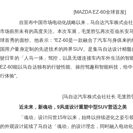
[MAZDA EZ-60全球首发]
自宣布中国市场电动化战略以来，马自达汽车株式会社
市场前所未有的高度关注。本次车展，毛笼胜弘再次莅临长安马自
球首秀的面纱。他表示：“EZ-60是一款融合了汽车与身俱来
国用户量身定制的先进技术的跨界SUV。是集马自达设计精髓
驶日常的「人马一体」驾控，以及无缝连接车内车外生活的智能
EZ-60能以马自达独有的行驶性能、操控驾趣和智能科技，给
行体验”。
[马自达汽车株式会社社长 毛笼胜弘
近未来，新魂动，9风道设计
重塑中型SUV普适之美
「魂动」设计问世15年以来，始终以持续进化之姿引领全
的外观设计延续了马自达「魂动」的设计理念，同时融入电动化