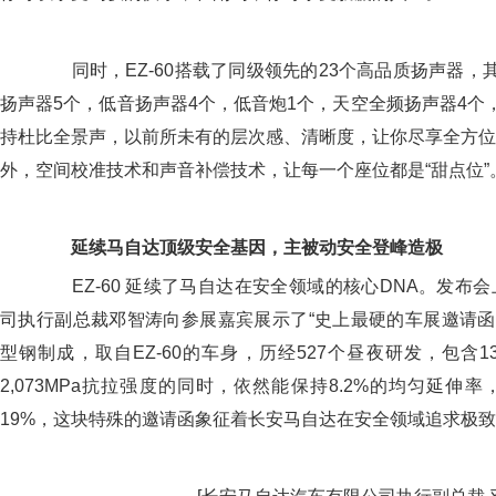
同时，EZ-60搭载了同级领先的23个高品质扬声器，
扬声器5个，低音扬声器4个，低音炮1个，天空全频扬声器4个
持杜比全景声，以前所未有的层次感、清晰度，让你尽享全方位
外，空间校准技术和声音补偿技术，让每一个座位都是“甜点位”
延续马自达顶级安全基因，主被动安全登峰造极
EZ-60 延续了马自达在安全领域的核心DNA。发布
司执行副总裁邓智涛向参展嘉宾展示了“史上最硬的车展邀请函”—
型钢制成，取自EZ-60的车身，历经527个昼夜研发，包含
2,073MPa抗拉强度的同时，依然能保持8.2%的均匀延伸
19%，这块特殊的邀请函象征着长安马自达在安全领域追求极