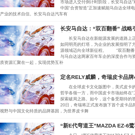
市场进入交付倒计时阶段，长安马自达“
中国“合资智造”正加速赋能马自达全球
产业的技术自信。长安马自达汽车有
长安马自达：“双百翻番” 战
征程
长安马自达在新能源发展的道路上正稳步
如同明亮的灯塔，为企业的发展指明了
源领域迈向全球新征程。 “双百翻番” 
与马自达这两家百年车企的深度合作与
质资源汇聚在一起，实现优势互补
定名RELY威麟，奇瑞皮卡品牌
在全球皮卡文化版图中，美式皮卡的
哲学各领一方，而中国皮卡市场始终在“工
探索破局之路。如今，这个备受期待的
20日，奇瑞将正式发布旗下首个皮卡品牌
视野与中国文化特质的品牌基因，为世界皮卡舞
“新E代弯道王”MAZDA EZ-