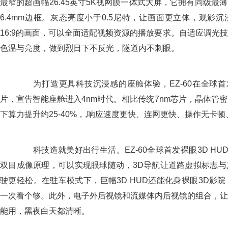
最窄的超画幅26.45英寸5K视网膜一体式大屏，它拥有同级最薄
6.4mm边框。灰态亮度小于0.5尼特，让画面更立体，观影沉
16:9的画面，可以全面适配视频资源的播放要求。自适应调光
色温与亮度，做到烈日下不反光，隧道内不刺眼。
为打造更具科技沉浸感的座舱体验，EZ-60在全球首发联发
片，宣告智能座舱进入4nm时代。相比传统7nm芯片，晶体管密度提
下算力提升约25-40%，,响应速度更快、连网更快、操作无卡
科技造就美好出行生活。EZ-60全球首发裸眼3D HUD
双目成像原理，可以实现眼球随动，3D导航让道路虚拟标志与
驶更轻松。在驻车模式下，巨幅3D HUD还能化身裸眼3D影
一次看个够。此外，电子外后视镜和流媒体内后视镜的组合，让
能用，黑夜白天都清晰。