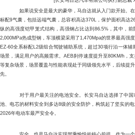
[长安马自达汽车有限公司执行副总裁 
如果说安全是最大的豪华，马自达就从入门款开始。在被动
标配9气囊，包括远端气囊，总容积高达370L，保护面积高达26,
纵的高强度铠甲笼式结构，高强钢占比达到86.5%，其中，
2,000MPa热成型钢，车顶横梁采用了1,470Mpa的世界最
EZ-60全系标配L2级组合驾驶辅助系统，超过30项行泊一体辅
场景，满足用户的高频需求。AEB刹停速度提升至80KM/h，
等复杂场景，场景覆盖与性能表现处于同级领先水平，后续提升
先。
对于用户最关注的电池安全。长安马自达选择了中国
池、电芯的材料安全到多达8级的安全防护，构筑起了坚实的电
2026年电动车最严安全令。
安全，也是马自达实现驾乘愉悦的核心前提。作为一个