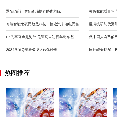
逐“绿”前行 解码奇瑞捷豹路虎的绿
数智赋能质量管理
奇瑞智能之夜再放黑科技，捷途汽车油电同智
巨湾技研与优湃
EZ先享官奔赴海外 见证马自达百年造车基
做中国人自己的经典
2024奥迪Q家族极境之旅体验季
国际峰会标配！极
热图推荐