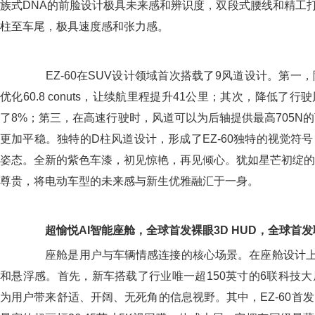
族式DNA的前脸设计极具未来感和辨识度，双段式腰线和精工
柱至车尾，极具速度感和张力感。
EZ-60在SUV设计领域首次搭载了9风道设计。第一
优化60.8 conuts，让续航里程提升41公里；其次，降低了
了8%；第三，在高速行驶时，风道可以为后轴提供最高705N
更加平稳。独特的D柱风道设计，形成了EZ-60独特的视觉符
姿态。全新的紫色车漆，初见惊艳，再见倾心。犹如星芒初绽的
尊贵，将电动车型的未来感与新生优雅融汇于一身。
超愉悦AI智能座舱
，
全球首发裸眼3D HUD，
全球首发
座舱是用户与车辆情感连接的核心场景。在座舱设计上，E
和悬浮感。首先，新车搭载了行业唯一超150英寸的6联科技
为用户带来舒适、开阔、无死角的信息视野。其中，EZ-60首