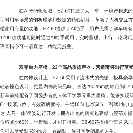
在AI智能化领域，EZ-60打造了人—车—环境跨模态的
型对用车场景的剖析理解和数据的精心训练，革新了人机交互方
槛使用海量的功能，EZ-60提供了AI助手，用户无需了解车辆
1700 项功能可随时通过AI助手调用，实时呈现。出行、吃喝
语音指令可一语直达，功能无折叠。
双零重力座椅，23个高品质扬声器，
营造奢侈出行享
在内饰设计上，EZ-60采用了流水式的光栅，极具豪华
轻奢撞色设计，更显内饰高级品味。长达2902mm的轴距为EZ
新车前排配备了同级少有的人体工学双零重力座椅，能够实现双1
8个按摩点位，有效疏解疲劳。主驾16向电动调节，副驾14向
达“人马一体”坐姿进行开发，拥有出色的侧翼包裹感与腰部支
位移减少60%，坐得稳，才能开得稳。EZ-60还提供全车通风
你可以享受驾驭的快乐，在副驾，你可享受躺赢的人生。