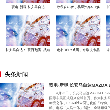
驭电·新境 长安马自达
致敬奋斗者，易至汽车5·1焕
长
MAZDA E
新季，三
长安马自达：“双百翻番” 战略
定名RELY威麟，奇瑞皮卡品
未
引领，
牌4月2
头条新闻
驭电·新境 长安马自达MAZDA 
4月23日，长安马自达MAZDA EZ-60
国际车展正式迎来全球首秀。作为长安
略级之作，EZ-60以全面进化的「魂动
舱、电感「人马一体」驾控、全球顶级