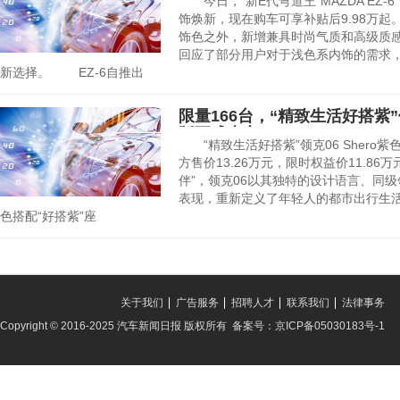
今日，“新E代弯道王”MAZDA EZ-
饰焕新，现在购车可享补贴后9.98万
饰色之外，新增兼具时尚气质和高级质
回应了部分用户对于浅色系内饰的需求，
新选择。 EZ-6自推出
限量166台，“精致生活好搭紫”领
版正式上市
“精致生活好搭紫”领克06 Shero紫
方售价13.26万元，限时权益价11.8
伴”，领克06以其独特的设计语言、同
表现，重新定义了年轻人的都市出行生活。
色搭配“好搭紫”座
关于我们
广告服务
招聘人才
联系我们
法律事务
Copyright © 2016-2025 汽车新闻日报 版权所有 备案号：京ICP备05030183号-1