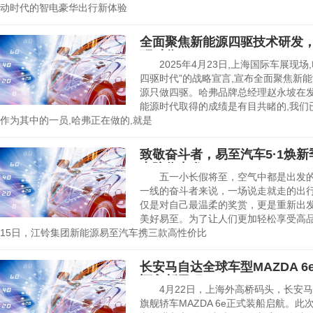
动时代的智电豪华出行新体验
全面聚焦新能源四驱技术研发
驱时代
2025年4月23日,上海国际车展现场
四驱时代”的战略宣言,宣布全面聚焦新
源只做四驱。哈弗品牌总经理赵永坡在发
能源时代取得的成绩是有目共睹的,我们
作为其中的一员,哈弗正在做的,就是
致敬奋斗者，易至汽车5·1焕
惠陪你出发
五一小长假将至，空气中都是出发的
一线的奋斗者来说，一场说走就走的出
仅是对自己最温柔的奖赏，更是重新
美好易至。为了让人们更加轻松享受高品
15日，江铃集团新能源易至汽车携三款高性价比
长安马自达全球车型MAZDA 
迈入新里程
4月22日，上海外高桥码头，长安马
旗舰轿车MAZDA 6e正式装船启航。此次