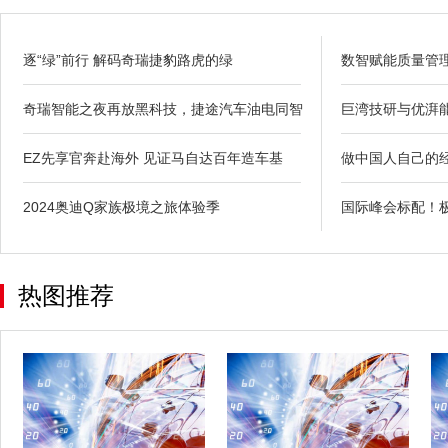
逐“绿”前行 解码奇瑞捷豹路虎的绿
数智赋能质量管理
奇瑞智能之夜再放黑科技，捷途汽车油电同智
巨湾技研与优湃
EZ先享官奔赴海外 见证马自达百年造车基
做中国人自己的经典
2024奥迪Q家族极境之旅体验季
国际峰会标配！极
热图推荐