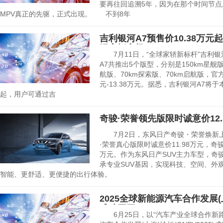
要再往回追溯5年，因为在那个时间节点
MPV真正的先驱，正式出现。 不到8年
吉利银河A7预售价10.38万
混家轿市场
7月11日，“全球家轿新标杆”吉利银
A7共推出5个版型，分别是150km星舰版、
航版、70km探索版、70km启航版，官方
元-13.38万元。据悉，吉利银河A7
起，用户可通过吉
奇骏·荣誉领先版限时诚意价12.
7月2日，东风日产奇骏・荣誉焕新上
·荣誉真心版限时诚意价11.98万元，奇骏
万元。作为东风日产SUV主力车型，奇
承专业SUV基因，实现科技、空间、外
智能、更舒适、更便捷的出行体验。
2025全球新能源汽车合作发展(上海
成功召开
6月25日，以“汽车产业全球合作新路径