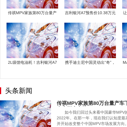
传祺MPV家族第80万台量产
吉利银河A7预售价10.38万元
让
车下线，
起，
2L级馈电油耗！吉利银河A7
携手迪士尼中国灵动出“奇”，
M
重塑节能
smar
头条新闻
传祺MPV家族第80万台量产车
专家蜕变之路！
如今我们回过头来看中国豪华MPV的
2022年。在那一年，现在我们认知度最
并开始改变整个中国MPV市场发展方向