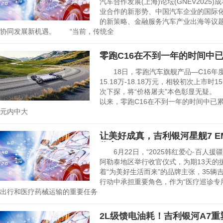
汽车合作发展(上海)论坛(GNEV202
业合作的新形势、中国汽车企业的国际
的新策略、金融服务汽车产业出海等议
协同发展新机遇。 “当前，传统全
零跑C16在不到一年的时间中已累
18日，零跑汽车旗舰产品—C16年
15.18万-18.18万元，相较初次上市时15
次下探，将“价格屠夫”本色彰显无疑。 
以来，零跑C16在不到一年的时间中已累计
元内中大
让美好成真，吉利银河星舰7 EM
收官
6月22日，“2025韩红爱心·百人援
阿勒泰地区举行收官仪式，为期13天的
着“为美好生活而来”的品牌主张，35辆吉
行动中承担重要角色，作为“医疗巡诊专
出行和医疗药械运输的重要任务
2L级馈电油耗！吉利银河A7