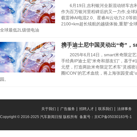
6月19日,吉利银河全新混动轿车吉利
作为百万银河里程碑后的又一力作,全球
载雷神AI电混2.0、星睿AI云动力2.0
2100+km超长续航的越级体验,重塑
全球最低2L级馈电油
携手迪士尼中国灵动出“奇”，s
都首秀
2025年6月14日，smart米奇限定艺
手经典IP迪士尼“米奇和朋友们”，基于
元壁，打造两款米奇限定艺术车“灵感密友
圈ICON”的艺术血统，将上海张园变成“open
园。
关于我们
广告服务
招聘人才
联系我们
法律事务
Copyright © 2016-2025 汽车新闻日报 版权所有 备案号：京ICP备05030183号-1