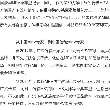
国豪华MPV单车型纪录。同时，作为第80万辆下线的传祺MPV
万辆量产下线的整车，
传祺向往M8鸿蒙座舱版
首发上市，官方指
置换购车，那么恭喜你，传祺给你补贴1.5万。如果你是老M8/
所有人都会羡慕，传祺宠粉补贴翻倍，补贴后只需29.99万即可
从中国MPV专家，到中国智能MPV专家
自2017年，广汽传祺开始发力中高端MPV市场，成为
品牌，并率先打破合资垄断。凭借在MPV领域深耕和硬核产品
场，相继推出传祺M8、M6、E8等车型，逐步构建起“从入门到
最全MPV矩阵。
到2024年，传祺MPV的市占率已突破15.5%，相当于
广汽传祺。同时，传祺M8宗师、M8大师等经典车型，也都已
杆。不仅如此，广汽传祺还连续多年蝉联中国品牌MPV保值率
排行榜的榜首，凭实力赢得“中国MPV专家”美誉。