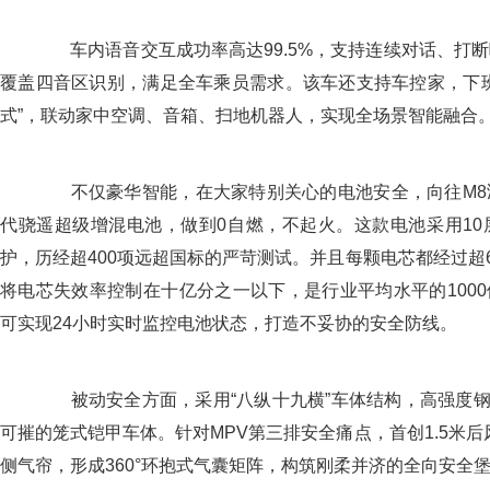
车内语音交互成功率高达99.5%，支持连续对话、打断
覆盖四音区识别，满足全车乘员需求。该车还支持车控家，下班
式”，联动家中空调、音箱、扫地机器人，实现全场景智能融合
不仅豪华智能，在大家特别关心的电池安全，向往M8
代骁遥超级增混电池，做到0自燃，不起火。这款电池采用10层
护，历经超400项远超国标的严苛测试。并且每颗电芯都经过超6
将电芯失效率控制在十亿分之一以下，是行业平均水平的1000
可实现24小时实时监控电池状态，打造不妥协的安全防线。
被动安全方面，采用“八纵十九横”车体结构，高强度钢占
可摧的笼式铠甲车体。针对MPV第三排安全痛点，首创1.5米后
侧气帘，形成360°环抱式气囊矩阵，构筑刚柔并济的全向安全