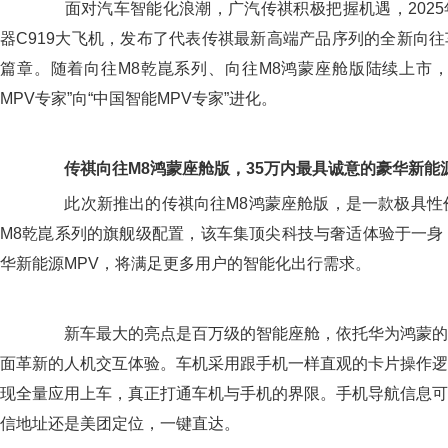
面对汽车智能化浪潮，广汽传祺积极把握机遇，2025
器C919大飞机，发布了代表传祺最新高端产品序列的全新向
篇章。随着向往M8乾崑系列、向往M8鸿蒙座舱版陆续上市，
MPV专家”向“中国智能MPV专家”进化。
传祺向往M8鸿蒙座舱版，35万内最具诚意
的
豪华新能源
此次新推出的传祺向往M8鸿蒙座舱版，是一款极具性价
M8乾崑系列的旗舰级配置，该车集顶尖科技与奢适体验于一身
华新能源MPV，将满足更多用户的智能化出行需求。
新车最大的亮点是百万级的智能座舱，依托华为鸿蒙的
面革新的人机交互体验。车机采用跟手机一样直观的卡片操作逻
现全量应用上车，真正打通车机与手机的界限。手机导航信息可
信地址还是美团定位，一键直达。