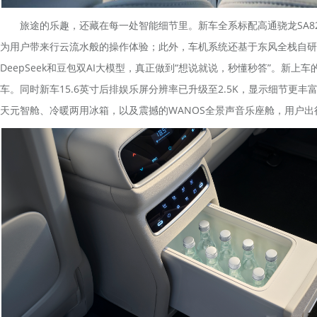
旅途的乐趣，还藏在每一处智能细节里。新车全系标配高通骁龙SA82
为用户带来行云流水般的操作体验；此外，车机系统还基于东风全栈自研
DeepSeek和豆包双AI大模型，真正做到“想说就说，秒懂秒答”。新
车。同时新车15.6英寸后排娱乐屏分辨率已升级至2.5K，显示细节更丰
天元智舱、冷暖两用冰箱，以及震撼的WANOS全景声音乐座舱，用户出