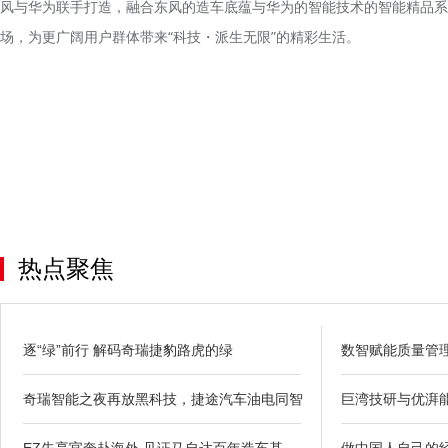
风与华为联手打造，融合东风的造车底蕴与华为的智能技术的智能精品系
场，为更广阔用户群体带来“科技・派生无限”的精彩生活。
热点聚焦
逐“绿”前行 解码奇瑞捷豹路虎的绿
数智赋能质量管理
奇瑞智能之夜再放黑科技，捷途汽车油电同智
巨湾技研与优湃
EZ先享官奔赴海外 见证马自达百年造车基
做中国人自己的经典