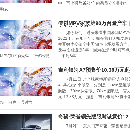
中，再次强势斩获“车内乘员安全指数”、
助安
传祺MPV家族第80万台量产车
专家蜕变之路！
如今我们回过头来看中国豪华MPV的
2022年。在那一年，现在我们认知度最
并开始改变整个中国MPV市场发展方向
要再往回追溯5年，因为在那个时间节点
MPV真正的先驱，正式出现。 不到8年
吉利银河A7预售价10.38万
混家轿市场
7月11日，“全球家轿新标杆”吉利银
A7共推出5个版型，分别是150km星舰版、
航版、70km探索版、70km启航版，官方
元-13.38万元。据悉，吉利银河A7
起，用户可通过吉
奇骏·荣誉领先版限时诚意价12.
7月2日，东风日产奇骏・荣誉焕新上