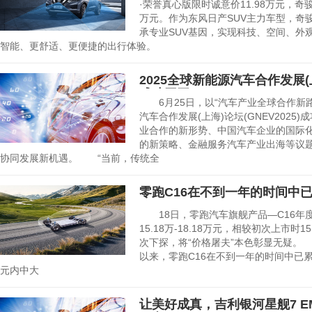
·荣誉真心版限时诚意价11.98万元，奇骏
万元。作为东风日产SUV主力车型，奇
承专业SUV基因，实现科技、空间、外
智能、更舒适、更便捷的出行体验。
2025全球新能源汽车合作发展(上海
成功召开
6月25日，以“汽车产业全球合作新路径
汽车合作发展(上海)论坛(GNEV202
业合作的新形势、中国汽车企业的国际
的新策略、金融服务汽车产业出海等议
协同发展新机遇。 “当前，传统全
零跑C16在不到一年的时间中已累
18日，零跑汽车旗舰产品—C16年
15.18万-18.18万元，相较初次上市时15
次下探，将“价格屠夫”本色彰显无疑。 
以来，零跑C16在不到一年的时间中已累计
元内中大
让美好成真，吉利银河星舰7 EM