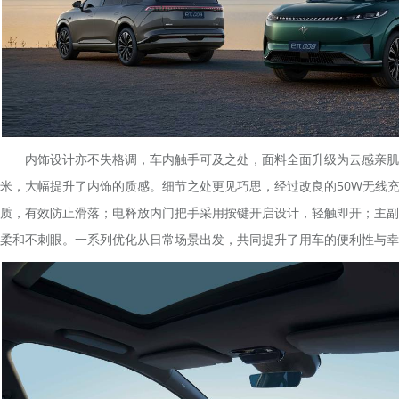
内饰设计亦不失格调，车内触手可及之处，面料全面升级为云感亲肌超
米，大幅提升了内饰的质感。细节之处更见巧思，经过改良的50W无线
质，有效防止滑落；电释放内门把手采用按键开启设计，轻触即开；主副
柔和不刺眼。一系列优化从日常场景出发，共同提升了用车的便利性与幸