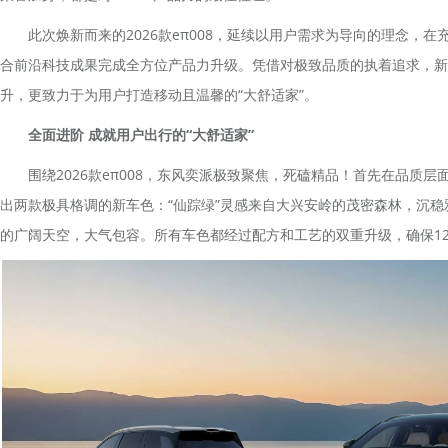
此次焕新而来的2026款eπ008，延续以用户需求为导向的理念，在
合前沿科技成果完成全方位产品力升级。凭借对极致品质的执着追求，新
升，更致力于为用户打造移动且温馨的“大舒适家”。
全面进阶 成就用户出行的“大舒适家”
围绕2026款eπ008，东风奕派极致聚焦，死磕精品！首先在品质层面
出两款极具格调的新车色：“仙踪绿”灵感来自大兴安岭的茂密森林，沉稳
的广阔天空，大气包容。所有车色都经过配方和工艺的双重升级，确保1