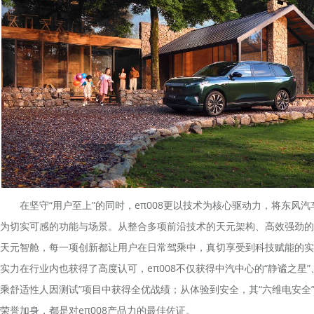
在坚守“用户至上”的同时，eπ008更以技术为核心驱动力，将东风汽
为切实可感的功能与场景。从整合多项前沿技术的天元架构、高效强劲的
天元智舱，每一项创新都让用户在日常驾乘中，真切享受到科技赋能的实
实力在行业内也获得了高度认可，eπ008不仅获得中汽中心的“静谧之星”
乘舒适性人因测试”项目中获得全优战绩；从体验到安全，其“六维电安全
荣誉加身，都是对eπ008产品力的最佳佐证。