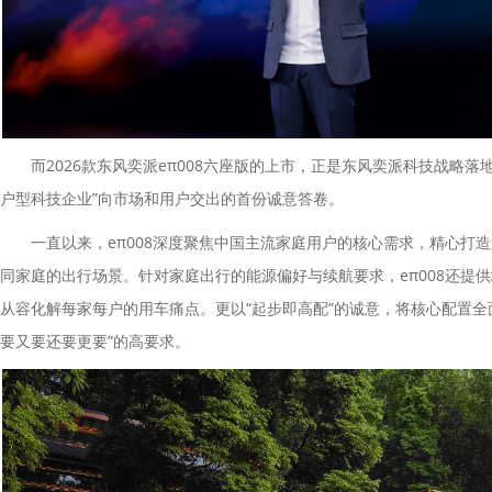
而2026款东风奕派eπ008六座版的上市，正是东风奕派科技战略落
户型科技企业”向市场和用户交出的首份诚意答卷。
一直以来，eπ008深度聚焦中国主流家庭用户的核心需求，精心打造
同家庭的出行场景。针对家庭出行的能源偏好与续航要求，eπ008还提
从容化解每家每户的用车痛点。更以“起步即高配”的诚意，将核心配置全
要又要还要更要”的高要求。