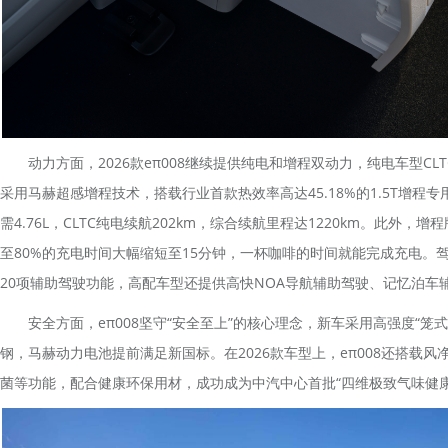
动力方面，2026款eπ008继续提供纯电和增程双动力，纯电车型CLT
采用马赫超感增程技术，搭载行业首款热效率高达45.18%的1.5T增程
需4.76L，CLTC纯电续航202km，综合续航里程达1220km。此外，增
至80%的充电时间大幅缩短至15分钟，一杯咖啡的时间就能完成充电。
20项辅助驾驶功能，高配车型还提供高快NOA导航辅助驾驶、记忆泊车
安全方面，eπ008坚守“安全至上”的核心理念，新车采用高强度“笼式车
钢，马赫动力电池提前满足新国标。在2026款车型上，eπ008还搭载
菌等功能，配合健康环保用材，成功成为中汽中心首批“四维极致气味健