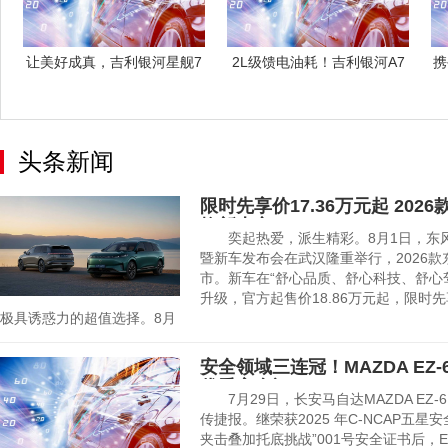
让美好成真，吉利银河星舰7
2L级馈电油耗！吉利银河A7
携
EM-i
重塑节能
头条新闻
限时先享价17.36万元起 202
焕新上市
奕起热爱，派生精彩。8月1日，东风
暨新车发布会在武汉隆重举行，2026款
市。新车在“舒心品质、舒心科技、舒心
升级，官方起售价18.86万元起，限时先
极具诱惑力的超值选择。8月
安全领域三连冠！MAZDA EZ-
优秀安全评
7月29日，长安马自达MAZDA EZ-
传捷报。继荣获2025 年C-NCAP五
夹击叠加托底挑战”001号安全证书后，EZ-