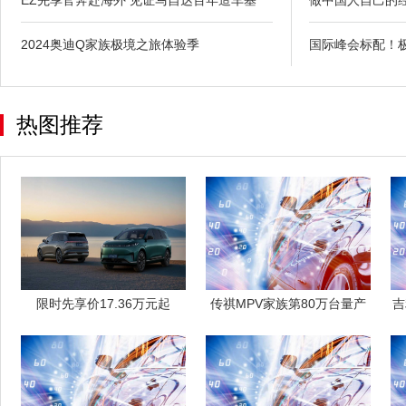
2024奥迪Q家族极境之旅体验季
国际峰会标配！极
热图推荐
限时先享价17.36万元起
传祺MPV家族第80万台量产
吉
2026
车下线，