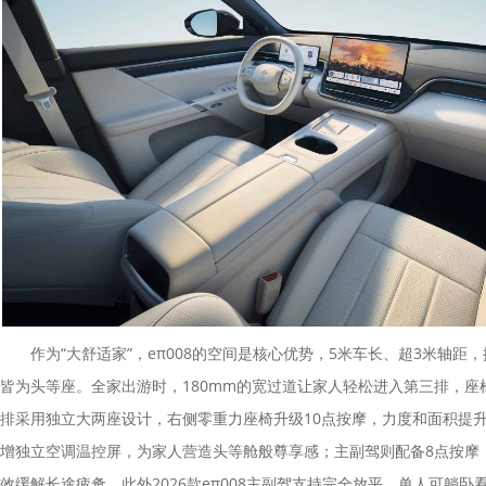
作为“大舒适家”，eπ008的空间是核心优势，5米车长、超3米轴距
皆为头等座。全家出游时，180mm的宽过道让家人轻松进入第三排，座
排采用独立大两座设计，右侧零重力座椅升级10点按摩，力度和面积提升
增独立空调温控屏，为家人营造头等舱般尊享感；主副驾则配备8点按摩，
效缓解长途疲惫。此外2026款eπ008主副驾支持完全放平，单人可躺